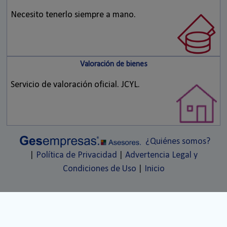
Necesito tenerlo siempre a mano.
Valoración de bienes
Servicio de valoración oficial. JCYL.
¿Quiénes somos?
|
Política de Privacidad
|
Advertencia Legal y
Condiciones de Uso
|
Inicio